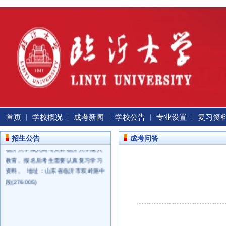
首页
学校概况
成考新闻
学校公告
专业设置
复习资
招生公告
成考问答
临沂大学成人高考又称临沂大学成人
教育。报名后考生需要认真复习学习
资料。 地址：山东省临沂市双岭路中
段(276005)