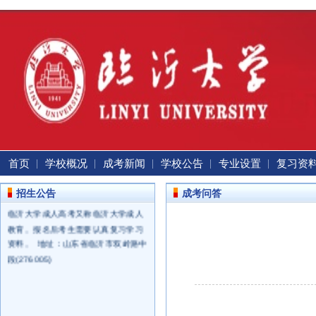
首页
学校概况
成考新闻
学校公告
专业设置
复习资
招生公告
成考问答
临沂大学成人高考又称临沂大学成人
教育。报名后考生需要认真复习学习
资料。 地址：山东省临沂市双岭路中
段(276005)